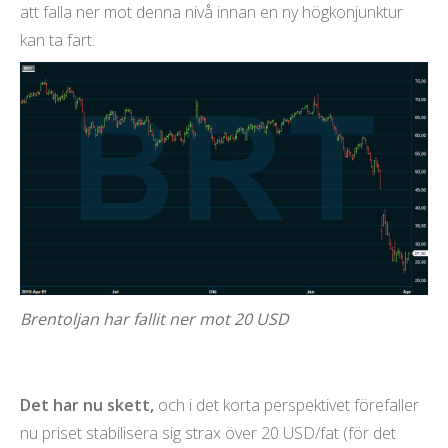
att falla ner mot denna nivå innan en ny högkonjunktur
kan ta fart.
Brentoljan har fallit ner mot 20 USD
Det har nu skett,
och i det korta perspektivet förefaller
nu priset stabilisera sig strax över 20 USD/fat (för det