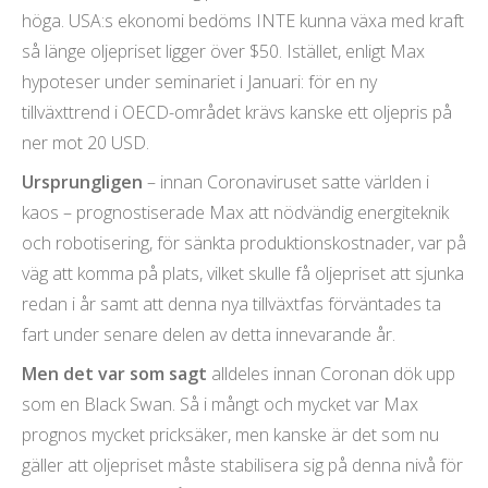
höga. USA:s ekonomi bedöms INTE kunna växa med kraft
så länge oljepriset ligger över $50. Istället, enligt Max
hypoteser under seminariet i Januari: för en ny
tillväxttrend i OECD-området krävs kanske ett oljepris på
ner mot 20 USD.
Ursprungligen
– innan Coronaviruset satte världen i
kaos – prognostiserade Max att nödvändig energiteknik
och robotisering, för sänkta produktionskostnader, var på
väg att komma på plats, vilket skulle få oljepriset att sjunka
redan i år samt att denna nya tillväxtfas förväntades ta
fart under senare delen av detta innevarande år.
Men det var som sagt
alldeles innan Coronan dök upp
som en Black Swan. Så i mångt och mycket var Max
prognos mycket pricksäker, men kanske är det som nu
gäller att oljepriset måste stabilisera sig på denna nivå för