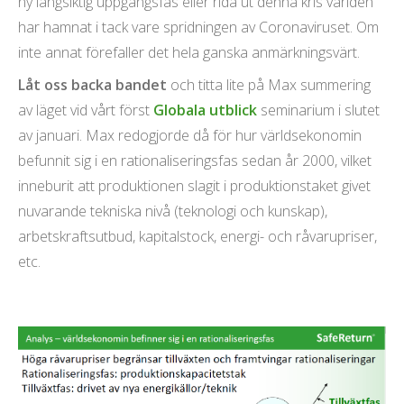
ny långsiktig uppgångsfas eller rida ut denna kris världen
har hamnat i tack vare spridningen av Coronaviruset. Om
inte annat förefaller det hela ganska anmärkningsvärt.
Låt oss backa bandet
och titta lite på Max summering
av läget vid vårt först
Globala utblick
seminarium i slutet
av januari. Max redogjorde då för hur världsekonomin
befunnit sig i en rationaliseringsfas sedan år 2000, vilket
inneburit att produktionen slagit i produktionstaket givet
nuvarande tekniska nivå (teknologi och kunskap),
arbetskraftsutbud, kapitalstock, energi- och råvarupriser,
etc.