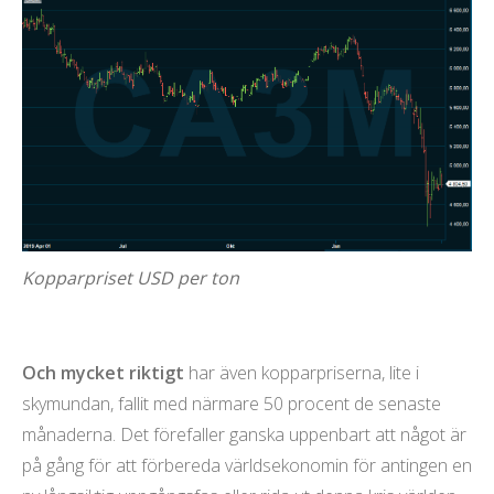
Kopparpriset USD per ton
Och mycket riktigt
har även kopparpriserna, lite i
skymundan, fallit med närmare 50 procent de senaste
månaderna. Det förefaller ganska uppenbart att något är
på gång för att förbereda världsekonomin för antingen en