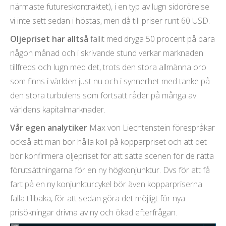
närmaste futureskontraktet), i en typ av lugn sidorörelse
vi inte sett sedan i höstas, men då till priser runt 60 USD.
Oljepriset har alltså
fallit med dryga 50 procent på bara
någon månad och i skrivande stund verkar marknaden
tillfreds och lugn med det, trots den stora allmänna oro
som finns i världen just nu och i synnerhet med tanke på
den stora turbulens som fortsatt råder på många av
världens kapitalmarknader.
Vår egen analytiker
Max von Liechtenstein förespråkar
också att man bör hålla koll på kopparpriset och att det
bör konfirmera oljepriset för att sätta scenen för de rätta
förutsättningarna för en ny högkonjunktur. Dvs för att få
fart på en ny konjunkturcykel bör även kopparpriserna
falla tillbaka, för att sedan göra det möjligt för nya
prisökningar drivna av ny och ökad efterfrågan.