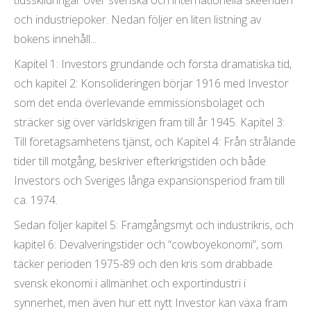
tidsskildringar över svenska och internationella skeenden
och industriepoker. Nedan följer en liten listning av
bokens innehåll...
Kapitel 1: Investors grundande och första dramatiska tid,
och kapitel 2: Konsolideringen börjar 1916 med Investor
som det enda överlevande emmissionsbolaget och
sträcker sig över världskrigen fram till år 1945. Kapitel 3:
Till företagsamhetens tjänst, och Kapitel 4: Från strålande
tider till motgång, beskriver efterkrigstiden och både
Investors och Sveriges långa expansionsperiod fram till
ca. 1974.
Sedan följer kapitel 5: Framgångsmyt och industrikris, och
kapitel 6: Devalveringstider och “cowboyekonomi”, som
täcker perioden 1975-89 och den kris som drabbade
svensk ekonomi i allmänhet och exportindustri i
synnerhet, men även hur ett nytt Investor kan växa fram