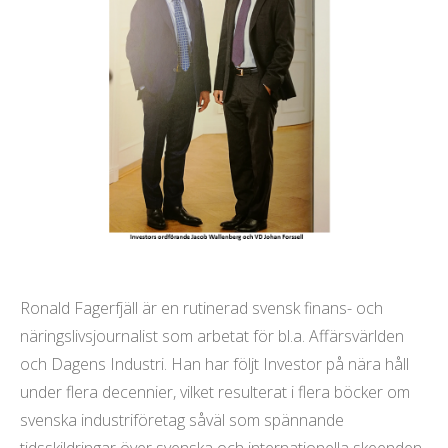
Ronald Fagerfjäll är en rutinerad svensk finans- och
näringslivsjournalist som arbetat för bl.a. Affärsvärlden
och Dagens Industri. Han har följt Investor på nära håll
under flera decennier, vilket resulterat i flera böcker om
svenska industriföretag såväl som spännande