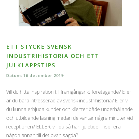
ETT STYCKE SVENSK
INDUSTRIHISTORIA OCH ETT
JULKLAPPSTIPS
Datum: 16 december 2019
Vill du hitta inspiration till framgångsrikt företagande? Eller
är du bara intresserad av svensk industrihistoria? Eller vill
du kunna erbjuda kunder och klienter både underhållande
och utbildande läsning medan de väntar några minuter vid
receptionen? ELLER, vill du så här i juletider inspirera
någon annan till det ovan sagda?