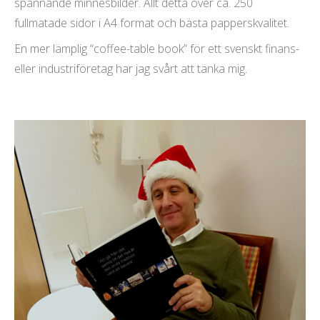
spännande minnesbilder. Allt detta över ca. 250
fullmatade sidor i A4 format och bästa papperskvalitet.
En mer lämplig “coffee-table book” för ett svenskt finans-
eller industriföretag har jag svårt att tänka mig.