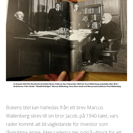
Bokens titel kan härledas från ett brev Marcus
Wallenberg skrev till sin bror Jacob, på 1940-talet, vars
rader kommit att bli vägledande för Investor som
långsiktiga ägare. Men raderna ger också uttryck för ett